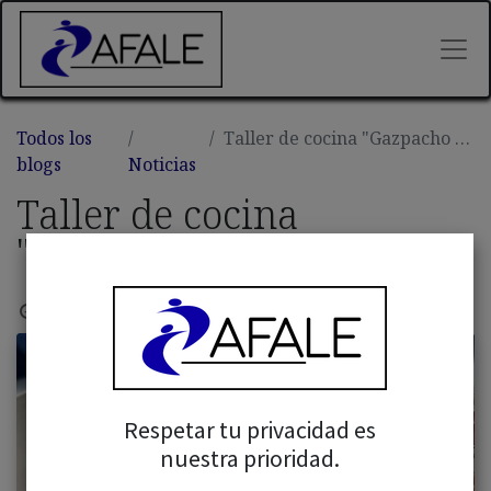
Todos los
Taller de cocina "Gazpacho andaluz"
blogs
Noticias
Taller de cocina
"Gazpacho andaluz"
28 febrero, 2025
por
Admin Afale
Respetar tu privacidad es
nuestra prioridad.